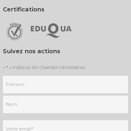
Certifications
Suivez nos actions
«
» indique les champs nécessaires
*
Je
m'inscris
à
la
newsletter
*