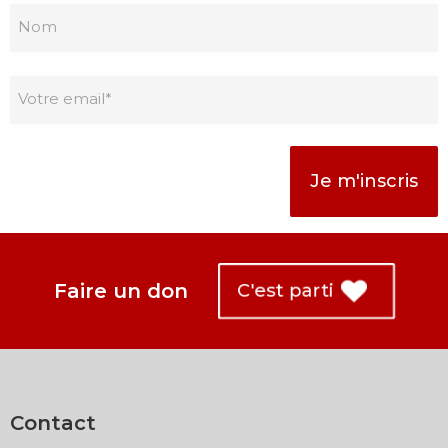
à
Prénom
la
newsletter
Nom
*
Email
*
Faire un don
C'est parti
Contact