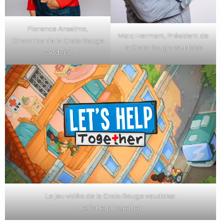
Florence Anselmo,
Marc Hermant, Président de
Directrice de la Croix-Rouge
la Croix-Rouge vaudoise
vaudoise
Le jeu vidéo de la Croix-Rouge vaudoise:
Let’s Help Together