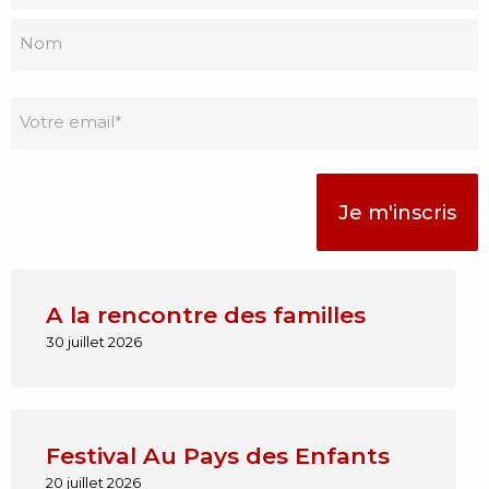
à
Prénom
la
newsletter
Nom
*
Email
*
A la rencontre des familles
30 juillet 2026
Festival Au Pays des Enfants
20 juillet 2026