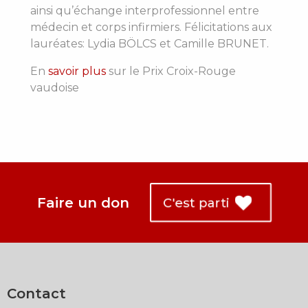
ainsi qu’échange interprofessionnel entre
médecin et corps infirmiers. Félicitations aux
lauréates: Lydia BÖLCS et Camille BRUNET.
En
savoir plus
sur le Prix Croix-Rouge
vaudoise
Faire un don
C'est parti
Contact