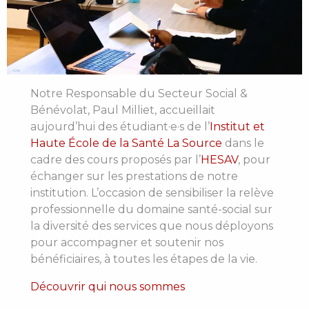
Notre Responsable du Secteur Social &
Bénévolat, Paul Milliet, accueillait
aujourd’hui des étudiant·e·s de l’
Institut et
Haute École de la Santé La Source
dans le
cadre des cours proposés par l’
HESAV
, pour
échanger sur les prestations de notre
institution. L’occasion de sensibiliser la relève
professionnelle du domaine santé-social sur
la diversité des services que nous déployons
pour accompagner et soutenir nos
bénéficiaires, à toutes les étapes de la vie.
Découvrir qui nous sommes