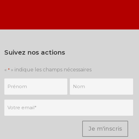
Suivez nos actions
«
» indique les champs nécessaires
*
Je
m'inscris
à
la
newsletter
*