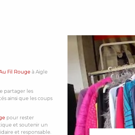
Au Fil Rouge
à Aigle
e partager les
és ainsi que les coups
ge
pour rester
tique et soutenir un
daire et responsable.