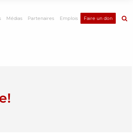
s
Médias
Partenaires
Emplois
Faire un don
e!