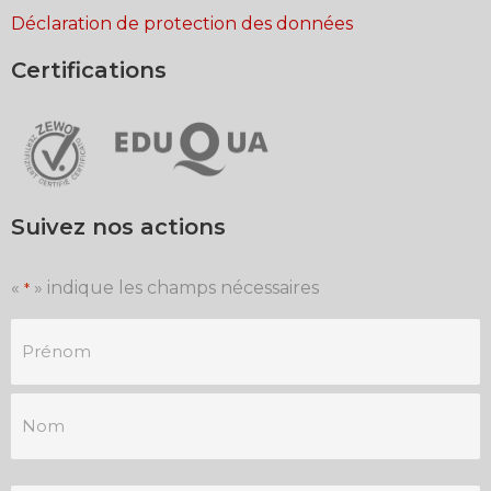
Déclaration de protection des données
Certifications
Suivez nos actions
«
» indique les champs nécessaires
*
Je
m'inscris
à
la
newsletter
*