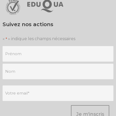
Suivez nos actions
«
» indique les champs nécessaires
*
Je
m'inscris
à
la
newsletter
*